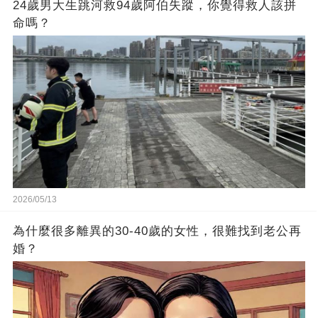
24歲男大生跳河救94歲阿伯失蹤，你覺得救人該拼
命嗎？
2026/05/13
為什麼很多離異的30-40歲的女性，很難找到老公再
婚？