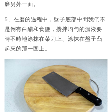
磨另外一面。
5、在磨的過程中，盤子底部中間我們不
是倒有白醋和食鹽，攪拌均勻的濃液要
時不時地涂抹在菜刀上、涂抹在盤子凸
起來的那一圈上。