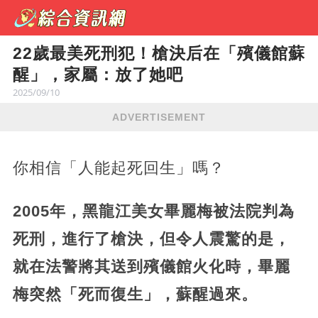
22歲最美死刑犯！槍決后在「殯儀館蘇
醒」，家屬：放了她吧
2025/09/10
ADVERTISEMENT
你相信「人能起死回生」嗎？
2005年，黑龍江美女畢麗梅被法院判為
死刑，進行了槍決，但令人震驚的是，
就在法警將其送到殯儀館火化時，畢麗
梅突然「死而復生」，蘇醒過來。