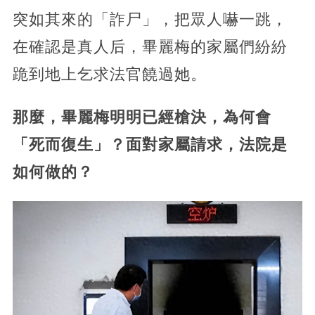
突如其來的「詐尸」，把眾人嚇一跳，
在確認是真人后，畢麗梅的家屬們紛紛
跪到地上乞求法官饒過她。
那麼，畢麗梅明明已經槍決，為何會
「死而復生」？面對家屬請求，法院是
如何做的？