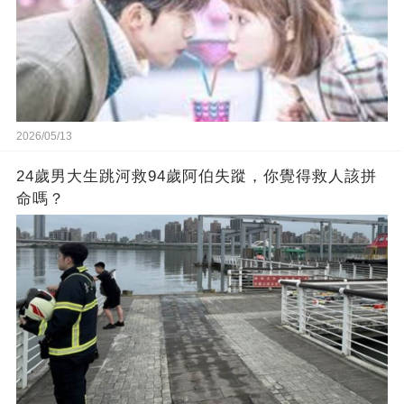
2026/05/13
24歲男大生跳河救94歲阿伯失蹤，你覺得救人該拼
命嗎？