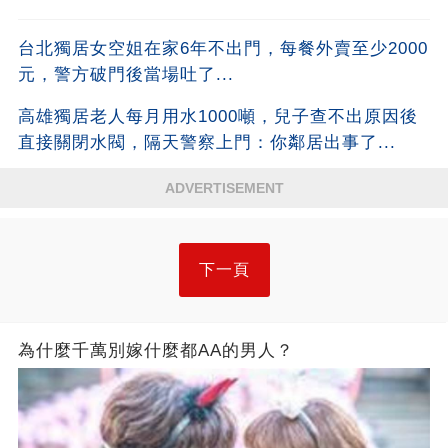
台北獨居女空姐在家6年不出門，每餐外賣至少2000
元，警方破門後當場吐了...
高雄獨居老人每月用水1000噸，兒子查不出原因後
直接關閉水閥，隔天警察上門：你鄰居出事了...
ADVERTISEMENT
下一頁
為什麼千萬別嫁什麼都AA的男人？