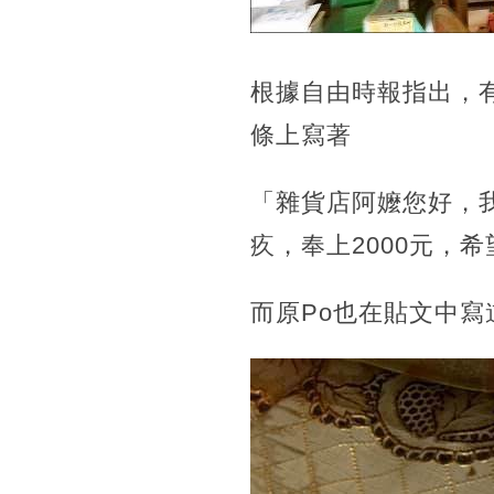
根據自由時報指出，
條上寫著
「雜貨店阿嬤您好，我
疚，奉上2000元，
而原Po也在貼文中寫