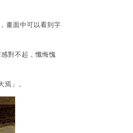
，畫面中可以看到字
深感對不起，懺悔愧
莫大焉」。