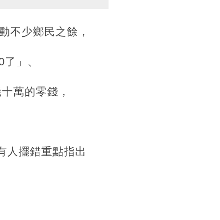
動不少鄉民之餘，
0了」、
幾十萬的零錢，
有人擺錯重點指出