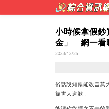
小時候拿假鈔
金」 網一看
2023/12/25
俗話說知錯能改善莫
被害人道歉，
能讓你從揮之不去的