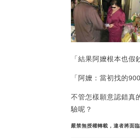
「結果阿嬤根本也假鈔
「阿嬤：當初找的90
不管怎樣願意認錯真
驗呢？
嚴禁無授權轉載，違者將面臨