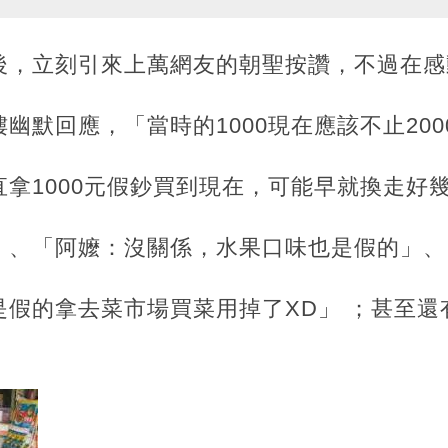
後，立刻引來上萬網友的朝聖按讚，不過在感
幽默回應，「當時的1000現在應該不止200
拿1000元假鈔買到現在，可能早就換走好
」、「阿嬤：沒關係，水果口味也是假的」、
是假的拿去菜市場買菜用掉了XD」 ；甚至還