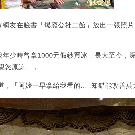
有網友在臉書「爆廢公社二館」放出一張照片
年少時曾拿1000元假鈔買冰，長大至今，
希望您原諒」，
道，「阿嬤一早拿給我看的.....知錯能改善