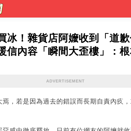
買冰！雜貨店阿嬤收到「道歉
暖信內容「瞬間大歪樓」：根
ADVERTISEMENT
大焉，若是因為過去的錯誤而長期自責內疚，
罪惡感中徹底釋放。日前有位網友的阿嬤就收