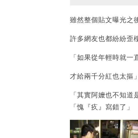
雖然整個貼文曝光之
許多網友也都紛紛歪樓
「如果從年輕時就一直
才給兩千分紅也太摳
「其實阿嬤也不知道
「愧『疚』寫錯了」