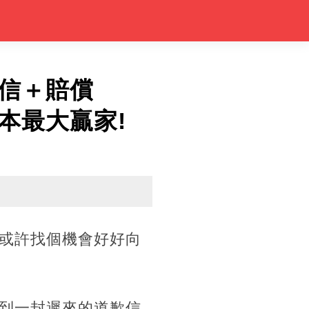
信＋賠償
本最大贏家!
或許找個機會好好向
到一封遲來的道歉信